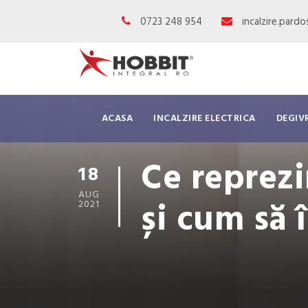
0723 248 954
incalzire.pard
ACASA
INCALZIRE ELECTRICA
DEGIV
Ce reprez
18
AUG
și cum să î
2021