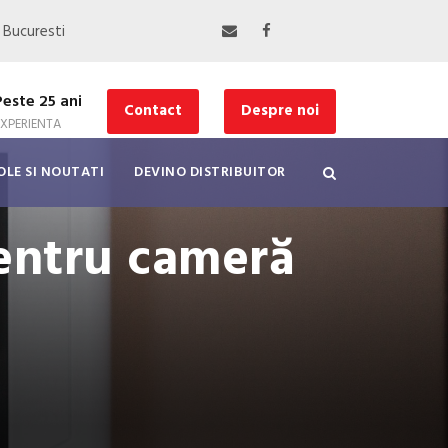
, Bucuresti
Peste 25 ani
Contact
Despre noi
EXPERIENTA
OLE SI NOUTATI
DEVINO DISTRIBUITOR
entru cameră