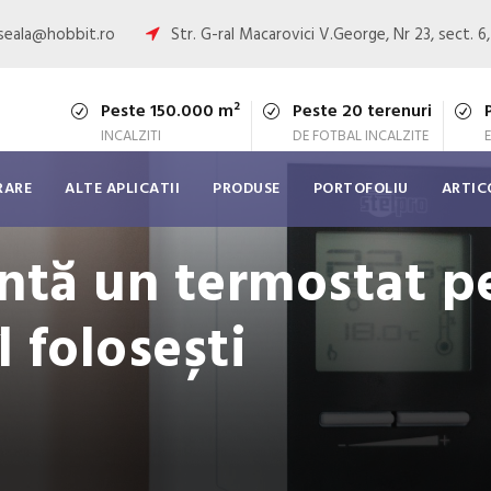
oseala@hobbit.ro
Str. G-ral Macarovici V.George, Nr 23, sect. 6
Peste 150.000 m²
Peste 20 terenuri
INCALZITI
DE FOTBAL INCALZITE
RARE
ALTE APLICATII
PRODUSE
PORTOFOLIU
ARTIC
intă un termostat p
l folosești