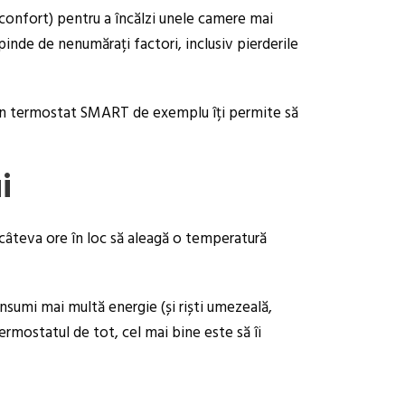
 confort) pentru a încălzi unele camere mai
inde de nenumărați factori, inclusiv pierderile
. Un termostat SMART de exemplu îți permite să
i
u câteva ore în loc să aleagă o temperatură
sumi mai multă energie (și riști umezeală,
termostatul de tot, cel mai bine este să îi