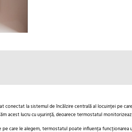
t conectat la sistemul de încălzire centrală al locuinței pe ca
izăm acest lucru cu ușurință, deoarece termostatul monitorizea
le pe care le alegem, termostatul poate influenţa funcționarea 