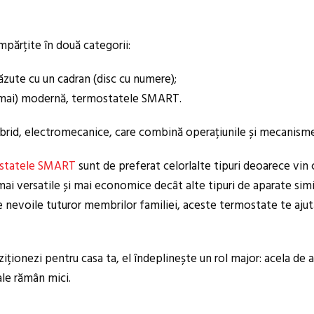
mpărțite în două categorii:
zute cu un cadran (disc cu numere);
și mai) modernă, termostatele SMART.
hibrid, electromecanice, care combină operațiunile și mecanism
statele SMART
sunt de preferat celorlalte tipuri deoarece vin 
 versatile și mai economice decât alte tipuri de aparate simil
 de nevoile tuturor membrilor familiei, aceste termostate te aj
ziționezi pentru casa ta, el îndeplinește un rol major: acela de 
tale rămân mici.