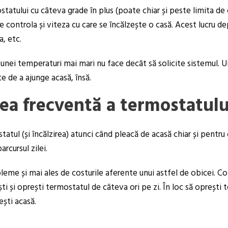
tatului cu câteva grade în plus (poate chiar și peste limita de
controla și viteza cu care se încălzește o casă. Acest lucru dep
a, etc.
ea unei temperaturi mai mari nu face decât să solicite sistemul
te de a ajunge acasă, însă.
rea frecventă a termostatulu
tatul (și încălzirea) atunci când pleacă de acasă chiar și pentr
rcursul zilei.
me și mai ales de costurile aferente unui astfel de obicei. Con
ti și oprești termostatul de câteva ori pe zi. În loc să oprești 
ești acasă.