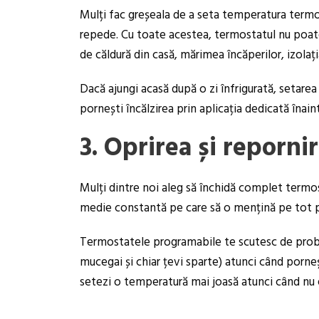
Mulți fac greșeala de a seta temperatura termos
repede. Cu toate acestea, termostatul nu poate 
de căldură din casă, mărimea încăperilor, izolați
Dacă ajungi acasă după o zi înfrigurată, setar
pornești încălzirea prin aplicația dedicată înain
3. Oprirea și reporni
Mulți dintre noi aleg să închidă complet termos
medie constantă pe care să o mențină pe tot pa
Termostatele programabile te scutesc de proble
mucegai și chiar țevi sparte) atunci când porneș
setezi o temperatură mai joasă atunci când nu 