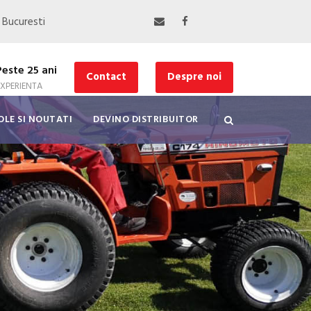
, Bucuresti
Peste 25 ani
Contact
Despre noi
EXPERIENTA
OLE SI NOUTATI
DEVINO DISTRIBUITOR