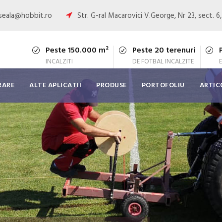
oseala@hobbit.ro
Str. G-ral Macarovici V.George, Nr 23, sect. 6
Peste 150.000 m²
Peste 20 terenuri
INCALZITI
DE FOTBAL INCALZITE
RARE
ALTE APLICATII
PRODUSE
PORTOFOLIU
ARTIC