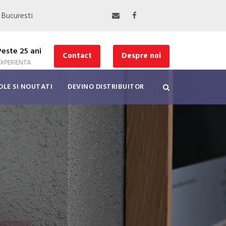
, Bucuresti
Peste 25 ani
Contact
Despre noi
EXPERIENTA
OLE SI NOUTATI
DEVINO DISTRIBUITOR