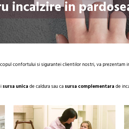
u incalzire in pardose
scopul confortului si sigurantei clientilor nostri, va prezentam
si
sursa unica
de caldura sau ca
sursa complementara
de inca