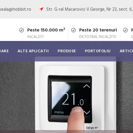
oseala@hobbit.ro
Str. G-ral Macarovici V.George, Nr 23, sect. 6
Peste 150.000 m²
Peste 20 terenuri
INCALZITI
DE FOTBAL INCALZITE
RARE
ALTE APLICATII
PRODUSE
PORTOFOLIU
ARTIC