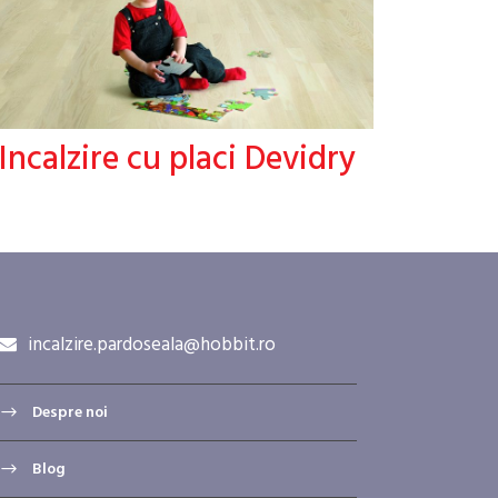
Incalzire cu placi Devidry
incalzire.pardoseala@hobbit.ro
Despre noi
Blog