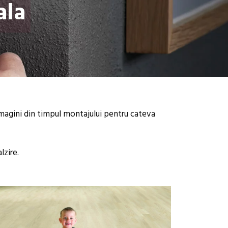
ala
 imagini din timpul montajului pentru cateva
lzire.