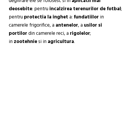
degivrare ele se folosesc si in
aplicatii mai
deosebite
: pentru
incalzirea terenurilor de fotbal
;
pentru
protectia la inghet
a:
fundatiilor
in
camerele frigorifice, a
antenelor
, a
usilor si
portilor
din camerele reci, a
rigolelor
;
in
zootehnie
si in
agricultura
.