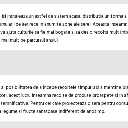
si instaleaza un astfel de sistem acasa, distributia uniforma a 
mularii de aer rece in anumite zone ale serei. Aceasta inseamna 
a ajuta culturile sa fie mai bogate si sa dea o recolta mult imb
 mai mult pe parcursul anului.
i posibilitatea de a incepe recoltele timpuriu si a mentine pla
tori, acest lucru inseamna recolte de produse proaspete si in af
 semnificative. Pentru cei care proiecteaza o sera pentru consum
la legume si fructe sanatoase indiferent de anotimp.