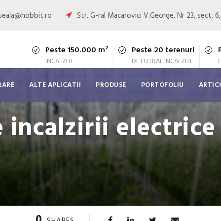
oseala@hobbit.ro
Str. G-ral Macarovici V.George, Nr 23, sect. 6
Peste 150.000 m²
Peste 20 terenuri
INCALZITI
DE FOTBAL INCALZITE
RARE
ALTE APLICATII
PRODUSE
PORTOFOLIU
ARTIC
 incalzirii electric
0