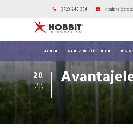
0723 248 954
incalzire.pard
ACASA
INCALZIRE ELECTRICA
DEGIV
Avantajele
20
FEB
2019