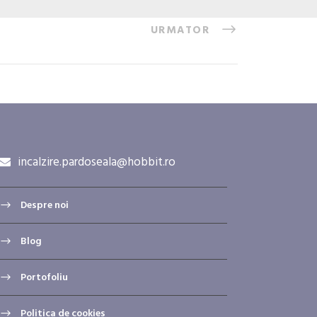
URMATOR
incalzire.pardoseala@hobbit.ro
Despre noi
Blog
Portofoliu
Politica de cookies