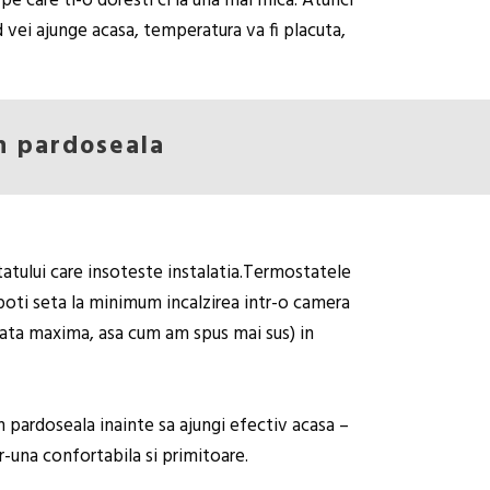
e care ti-o doresti ci la una mai mica. Atunci
d vei ajunge acasa, temperatura va fi placuta,
n pardoseala
statului care insoteste instalatia.Termostatele
 poti seta la minimum incalzirea intr-o camera
odata maxima, asa cum am spus mai sus) in
in pardoseala inainte sa ajungi efectiv acasa –
r-una confortabila si primitoare.