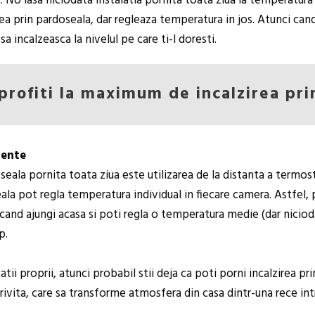
NU lasa niciodata instalatia pornita toata ziua la temperatura p
rea prin pardoseala, dar regleaza temperatura in jos. Atunci can
sa incalzeasca la nivelul pe care ti-l doresti.
profiti la maximum de incalzirea pri
gente
doseala pornita toata ziua este utilizarea de la distanta a termo
eala pot regla temperatura individual in fiecare camera. Astfel,
i cand ajungi acasa si poti regla o temperatura medie (dar nici
p.
tii proprii, atunci probabil stii deja ca poti porni incalzirea pr
ivita, care sa transforme atmosfera din casa dintr-una rece int