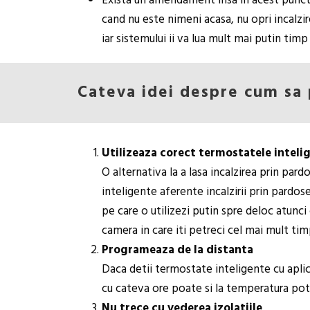
Exista un amendament insa in acest punct: 
cand nu este nimeni acasa, nu opri incalzi
iar sistemului ii va lua mult mai putin timp 
Cateva idei despre cum sa 
Utilizeaza corect termostatele inteli
O alternativa la a lasa incalzirea prin par
inteligente aferente incalzirii prin pardos
pe care o utilizezi putin spre deloc atunc
camera in care iti petreci cel mai mult tim
Programeaza de la distanta
Daca detii termostate inteligente cu aplica
cu cateva ore poate si la temperatura potr
Nu trece cu vederea izolatiile