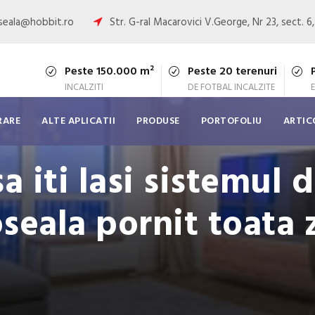
oseala@hobbit.ro
Str. G-ral Macarovici V.George, Nr 23, sect. 6
Peste 150.000 m²
Peste 20 terenuri
INCALZITI
DE FOTBAL INCALZITE
RARE
ALTE APLICATII
PRODUSE
PORTOFOLIU
ARTIC
a iti lasi sistemul d
seala pornit toata 