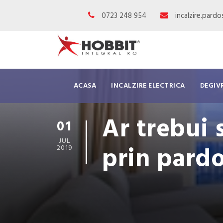
0723 248 954
incalzire.pard
ACASA
INCALZIRE ELECTRICA
DEGIV
Ar trebui s
01
JUL
prin pardo
2019