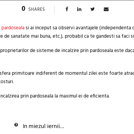
0
SHARES
n pardoseala
si ai inceput sa observi avantajele (independenta de
are de sanatate mai buna, etc.), probabil ca te gandesti sa faci
proprietarilor de sisteme de incalzire prin pardoseala este daca 
osfera primitoare indiferent de momentul zilei este foarte atr
osturi.
alzirea prin pardoseala la maximul ei de eficienta.
In miezul iernii…