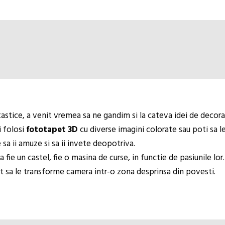
tice, a venit vremea sa ne gandim si la cateva idei de decoratiu
i folosi
fototapet 3D
cu diverse imagini colorate sau poti sa l
 sa ii amuze si sa ii invete deopotriva.
 fie un castel, fie o masina de curse, in functie de pasiunile lo
cat sa le transforme camera intr-o zona desprinsa din povesti.