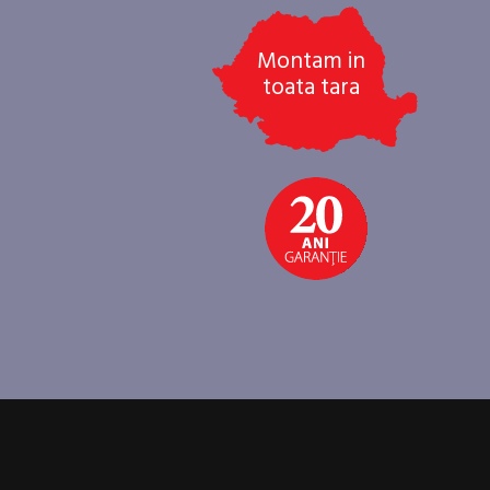
Montam in
toata tara