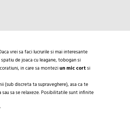
ca vrei sa faci lucrurile si mai interesante
un spatiu de joaca cu leagane, tobogan si
ecoratiuni, in care sa montezi
un mic cort
si
ii (sub discreta ta supraveghere), asa ca te
 sau sa se relaxeze. Posibilitatile sunt infinite
?