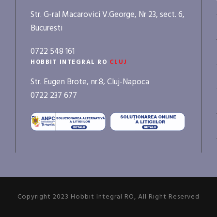
Str. G-ral Macarovici V.George, Nr 23, sect. 6,
Bucuresti
0722 548 161
HOBBIT INTEGRAL RO
CLUJ
Str. Eugen Brote, nr.8, Cluj-Napoca
0722 237 677
Copyright 2023 Hobbit Integral RO, All Right Reserved