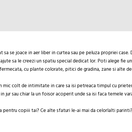
sa se joace in aer liber in curtea sau pe peluza propriei case. Da
ajute sa le creezi un spatiu special dedicat lor. Poti alege fie 
fermecata, cu plante colorate, pitici de gradina, zane si alte d
mic colt de intimitate in care sa isi petreaca timpul cu prieten
in jur sau chiar la un foisor acoperit unde sa isi faca temele vara
pentru copiii tai? Ce alte sfaturi le-ai mai da celorlalti parinti