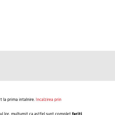
t la prima intalnire.
Incalzirea prin
jocul lor, multumit ca astfel sunt complet
feriti