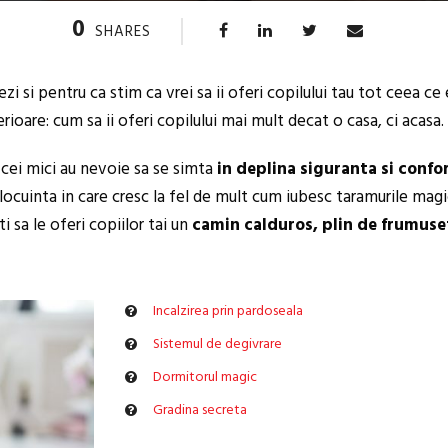
0
SHARES
ezi si pentru ca stim ca vrei sa ii oferi copilului tau tot ceea 
erioare: cum sa ii oferi copilului mai mult decat o casa, ci acasa.
 cei mici au nevoie sa se simta
in deplina siguranta si confo
 locuinta in care cresc la fel de mult cum iubesc taramurile mag
 sa le oferi copiilor tai un
camin calduros, plin de frumuse
Incalzirea prin pardoseala
Sistemul de degivrare
Dormitorul magic
Gradina secreta