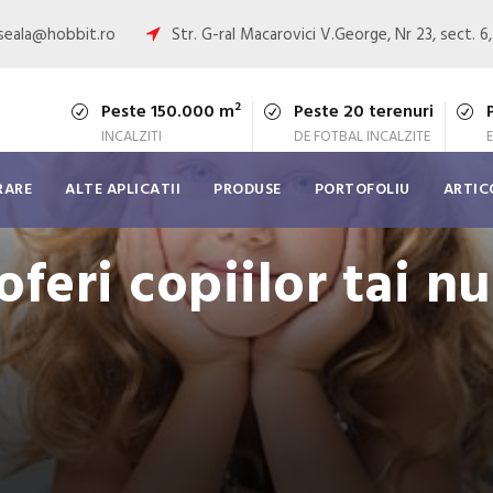
oseala@hobbit.ro
Str. G-ral Macarovici V.George, Nr 23, sect. 6
Peste 150.000 m²
Peste 20 terenuri
INCALZITI
DE FOTBAL INCALZITE
RARE
ALTE APLICATII
PRODUSE
PORTOFOLIU
ARTIC
oferi copiilor tai n