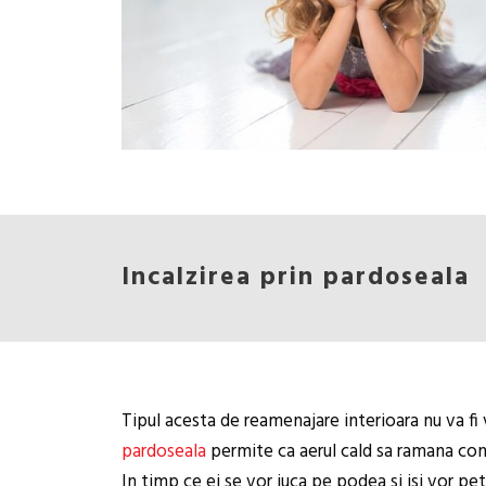
Incalzirea prin pardoseala
Tipul acesta de reamenajare interioara nu va fi va
pardoseala
permite ca aerul cald sa ramana cons
In timp ce ei se vor juca pe podea si isi vor petr