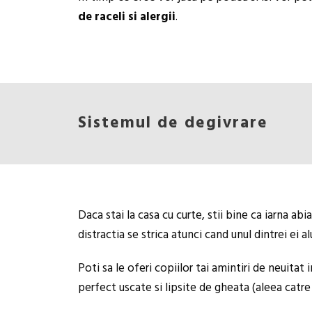
de raceli si alergii
.
Sistemul de degivrare
Daca stai la casa cu curte, stii bine ca iarna a
distractia se strica atunci cand unul dintrei ei 
Poti sa le oferi copiilor tai amintiri de neuitat
perfect uscate si lipsite de gheata (aleea catre c