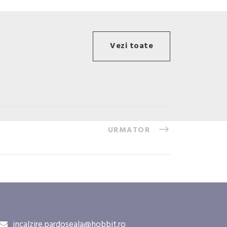
Vezi toate
URMATOR
incalzire.pardoseala@hobbit.ro