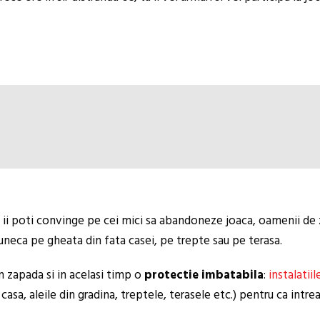
bia ii poti convinge pe cei mici sa abandoneze joaca, oamenii de 
aluneca pe gheata din fata casei, pe trepte sau pe terasa.
 in zapada si in acelasi timp o
protectie imbatabila
:
instalatii
asa, aleile din gradina, treptele, terasele etc.) pentru ca intrea