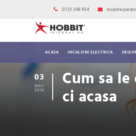
0723 248 954
incalzire.pard
ACASA
INCALZIRE ELECTRICA
DEGIV
Cum sa le 
03
MAY
ci acasa
2016