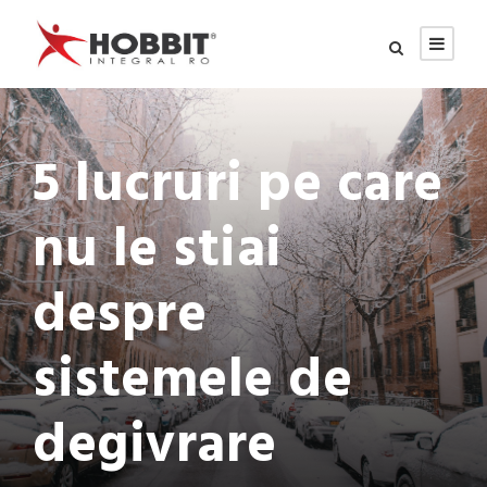
5 lucruri pe care
nu le stiai
despre
sistemele de
degivrare