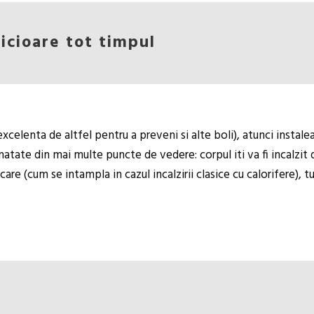
picioare tot timpul
excelenta de altfel pentru a preveni si alte boli), atunci instale
atate din mai multe puncte de vedere: corpul iti va fi incalzit de 
re (cum se intampla in cazul incalzirii clasice cu calorifere), tu 