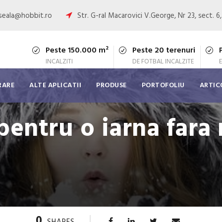
oseala@hobbit.ro
Str. G-ral Macarovici V.George, Nr 23, sect. 6
Peste 150.000 m²
Peste 20 terenuri
INCALZITI
DE FOTBAL INCALZITE
RARE
ALTE APLICATII
PRODUSE
PORTOFOLIU
ARTIC
pentru o iarna fara 
0