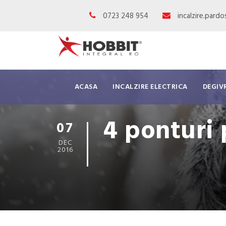
0723 248 954
incalzire.pard
ACASA
INCALZIRE ELECTRICA
DEGIV
4 ponturi 
07
DEC
2016