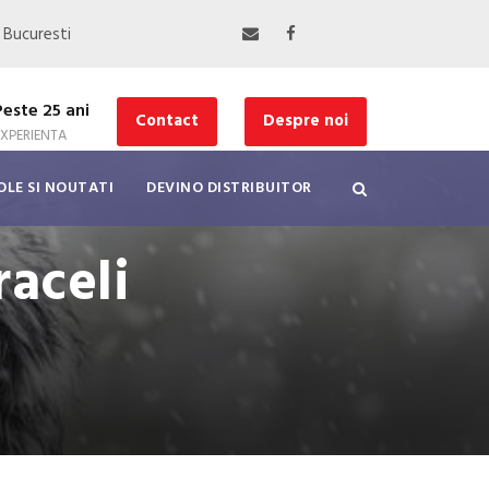
, Bucuresti
Peste 25 ani
Contact
Despre noi
EXPERIENTA
OLE SI NOUTATI
DEVINO DISTRIBUITOR
raceli