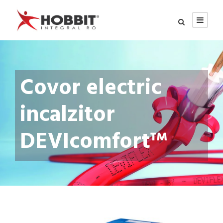
Covor electric
incalzitor
DEVIcomfort™