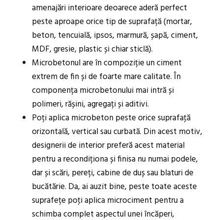
amenajări interioare deoarece aderă perfect
peste aproape orice tip de suprafață (mortar,
beton, tencuială, ipsos, marmură, șapă, ciment,
MDF, gresie, plastic și chiar sticlă).
Microbetonul are în compoziție un ciment
extrem de fin și de foarte mare calitate. În
componența microbetonului mai intră și
polimeri, rășini, agregați și aditivi.
Poți aplica microbeton peste orice suprafaţă
orizontală, vertical sau curbată. Din acest motiv,
designerii de interior preferă acest material
pentru a recondiționa și finisa nu numai podele,
dar și scări, pereți, cabine de duș sau blaturi de
bucătărie. Da, ai auzit bine, peste toate aceste
suprafețe poţi aplica microciment pentru a
schimba complet aspectul unei încăperi,